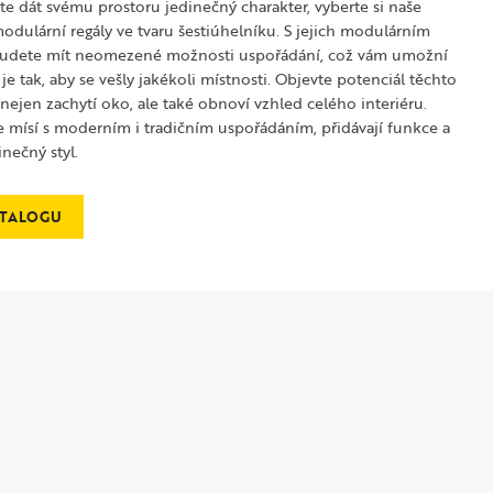
e dát svému prostoru jedinečný charakter, vyberte si naše
modulární regály ve tvaru šestiúhelníku. S jejich modulárním
udete mít neomezené možnosti uspořádání, což vám umožní
je tak, aby se vešly jakékoli místnosti. Objevte potenciál těchto
 nejen zachytí oko, ale také obnoví vzhled celého interiéru.
 mísí s moderním i tradičním uspořádáním, přidávají funkce a
inečný styl.
ATALOGU