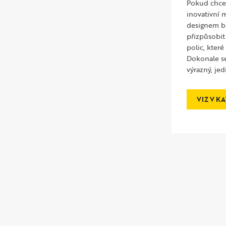
Pokud chcet
inovativní 
designem b
přizpůsobit 
polic, které
Dokonale se
výrazný, jed
VIZ V K