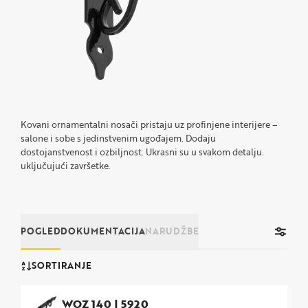
Kovani ornamentalni nosači pristaju uz profinjene interijere –
salone i sobe s jedinstvenim ugođajem. Dodaju
dostojanstvenost i ozbiljnost. Ukrasni su u svakom detalju.
uključujući završetke.
POGLED
DOKUMENTACIJA
NARUDŽBE
SORTIRANJE
WOZ 140
|
5920