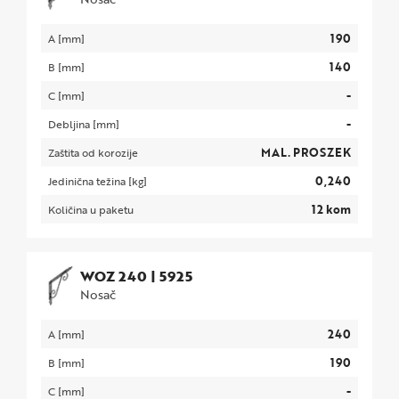
190
A [mm]
140
B [mm]
-
C [mm]
-
Debljina [mm]
MAL. PROSZEK
Zaštita od korozije
0,240
Jedinična težina [kg]
12 kom
Količina u paketu
WOZ 240
|
5925
Nosač
240
A [mm]
190
B [mm]
-
C [mm]