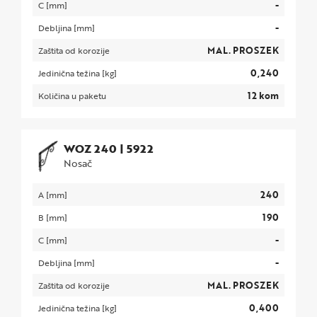
-
C [mm]
-
Debljina [mm]
MAL. PROSZEK
Zaštita od korozije
0,240
Jedinična težina [kg]
12 kom
Količina u paketu
WOZ 240
|
5922
Nosač
240
A [mm]
190
B [mm]
-
C [mm]
-
Debljina [mm]
MAL. PROSZEK
Zaštita od korozije
0,400
Jedinična težina [kg]