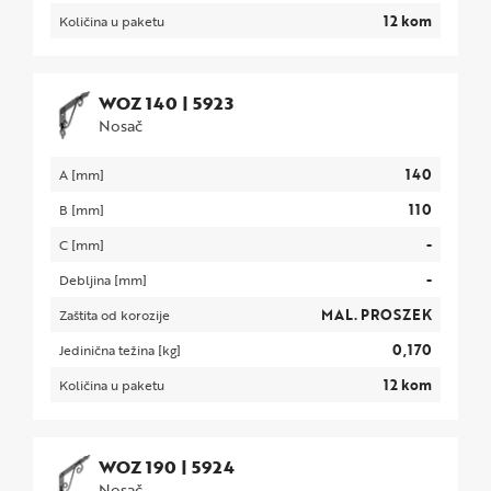
12 kom
Količina u paketu
WOZ 140
|
5923
Nosač
140
A [mm]
110
B [mm]
-
C [mm]
-
Debljina [mm]
MAL. PROSZEK
Zaštita od korozije
0,170
Jedinična težina [kg]
12 kom
Količina u paketu
WOZ 190
|
5924
Nosač