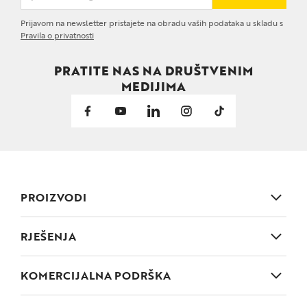
Prijavom na newsletter pristajete na obradu vaših podataka u skladu s
Pravila o privatnosti
PRATITE NAS NA DRUŠTVENIM
MEDIJIMA
PROIZVODI
Metalni spojni elementi
RJEŠENJA
Elementi vrtne arhitekture
Kuća i vrt
KOMERCIJALNA PODRŠKA
Šarke, zasuni
Postani partner