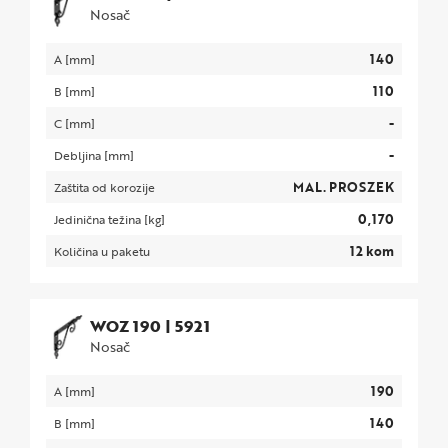
Nosač
140
A [mm]
110
B [mm]
-
C [mm]
-
Debljina [mm]
MAL. PROSZEK
Zaštita od korozije
0,170
Jedinična težina [kg]
12 kom
Količina u paketu
WOZ 190
|
5921
Nosač
190
A [mm]
140
B [mm]