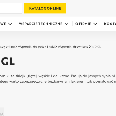
KATALOG ONLINE
OWE
WSPARCIE TECHNICZNE
O FIRMIE
KONT
alog online
Wsporniki do półek i haki
Wsporniki drewniane
WDGL
GL
rniki ze sklejki giętej. wąskie i delikatne. Pasują do jasnych sypia
atego warto zabezpieczyć je bezbarwnym lakierem lub pomalować n
IA