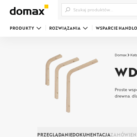
PRODUKTY
ROZWIĄZANIA
WSPARCIE HANDL
Domax
Kat
WD
Proste wspo
drewna. dl
PRZEGLĄDANIE
DOKUMENTACJA
ZAMÓWIEN