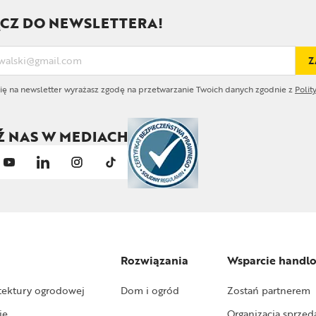
CZ DO NEWSLETTERA!
Z
się na newsletter wyrażasz zgodę na przetwarzanie Twoich danych zgodnie z
Polit
Ź NAS W MEDIACH
Rozwiązania
Wsparcie handl
tektury ogrodowej
Dom i ogród
Zostań partnerem
ie
Organizacja sprzed