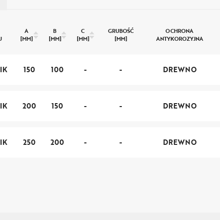
A
B
C
GRUBOŚĆ
OCHRONA
U
[MM]
[MM]
[MM]
[MM]
ANTYKOROZYJNA
IK
150
100
-
-
DREWNO
IK
200
150
-
-
DREWNO
IK
250
200
-
-
DREWNO