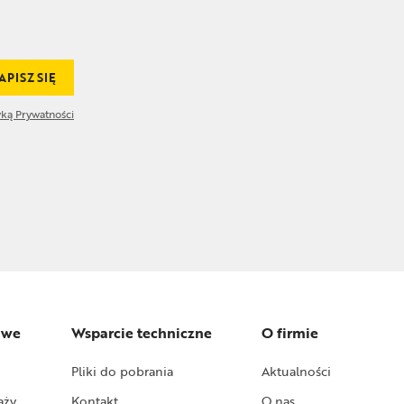
APISZ SIĘ
yką Prywatności
owe
Wsparcie techniczne
O firmie
Pliki do pobrania
Aktualności
aży
Kontakt
O nas