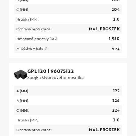
204
C [MM].
2,0
Hrúbka [MM]
MAL. PROSZEK
Ochrana proti korózii
1,950
Hmotnosť jednotky [KG]
4 ks
Množstvo v balení
GPL 120
|
96075122
Spojka štvorcového nosníka
122
A [MM].
226
B [MM].
224
C [MM].
2,0
Hrúbka [MM]
MAL. PROSZEK
Ochrana proti korózii