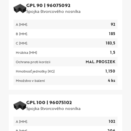
GPL 90
|
96075092
Spojka štvorcového nosníka
92
A [MM].
185
B [MM].
183,5
C [MM].
1,5
Hrúbka [MM]
MAL. PROSZEK
Ochrana proti korózii
1,150
Hmotnosť jednotky [KG]
4 ks
Množstvo v balení
GPL 100
|
96075102
Spojka štvorcového nosníka
102
A [MM].
206
B [MM].