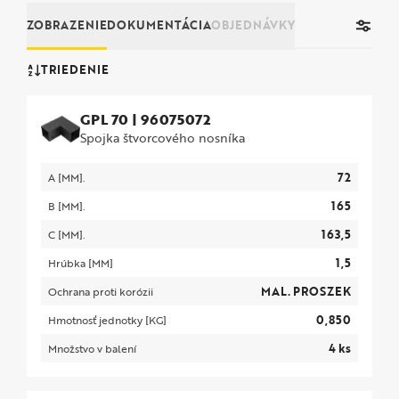
ZOBRAZENIE
DOKUMENTÁCIA
OBJEDNÁVKY
TRIEDENIE
GPL 70
|
96075072
Spojka štvorcového nosníka
72
A [MM].
165
B [MM].
163,5
C [MM].
1,5
Hrúbka [MM]
MAL. PROSZEK
Ochrana proti korózii
0,850
Hmotnosť jednotky [KG]
4 ks
Množstvo v balení