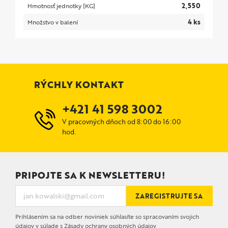
2,550
Hmotnosť jednotky [KG]
4 ks
Množstvo v balení
RÝCHLY KONTAKT
+421 41 598 3002
V pracovných dňoch od 8:00 do 16:00
hod.
PRIPOJTE SA K NEWSLETTERU!
ZAREGISTRUJTE SA
Prihlásením sa na odber noviniek súhlasíte so spracovaním svojich
údajov v súlade s
Zásady ochrany osobných údajov