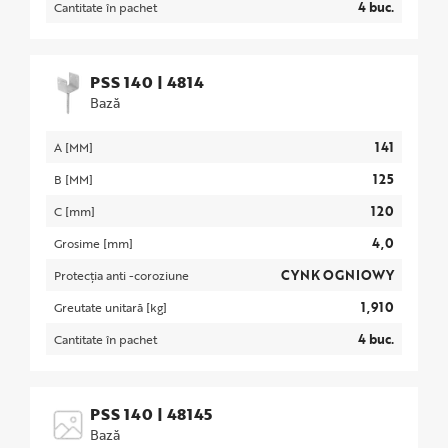
4 buc.
Cantitate în pachet
PSS 140
|
4814
Bază
141
A [MM]
125
B [MM]
120
C [mm]
4,0
Grosime [mm]
CYNK OGNIOWY
Protecția anti -coroziune
1,910
Greutate unitară [kg]
4 buc.
Cantitate în pachet
PSS 140
|
48145
Bază