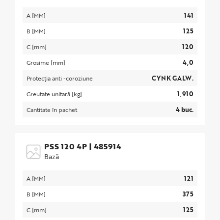
141
A [MM]
125
B [MM]
120
C [mm]
4,0
Grosime [mm]
CYNK GALW.
Protecția anti -coroziune
1,910
Greutate unitară [kg]
4 buc.
Cantitate în pachet
PSS 120 4P
|
485914
Bază
121
A [MM]
375
B [MM]
125
C [mm]