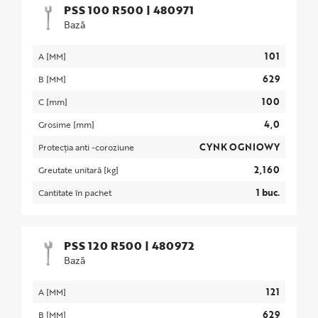
PSS 100 R500
|
480971
Bază
101
A [MM]
629
B [MM]
100
C [mm]
4,0
Grosime [mm]
CYNK OGNIOWY
Protecția anti -coroziune
2,160
Greutate unitară [kg]
1 buc.
Cantitate în pachet
PSS 120 R500
|
480972
Bază
121
A [MM]
629
B [MM]