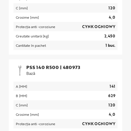
120
C [mm]
4,0
Grosime [mm]
CYNK OGNIOWY
Protecția anti -coroziune
2,450
Greutate unitară [kg]
1 buc.
Cantitate în pachet
PSS 140 R500
|
480973
Bază
141
A [MM]
629
B [MM]
120
C [mm]
4,0
Grosime [mm]
CYNK OGNIOWY
Protecția anti -coroziune