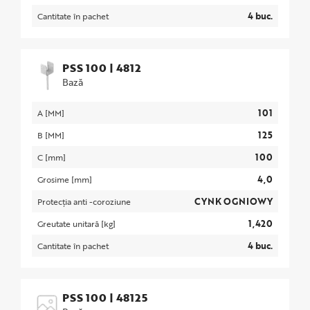
4 buc.
Cantitate în pachet
PSS 100
|
4812
Bază
101
A [MM]
125
B [MM]
100
C [mm]
4,0
Grosime [mm]
CYNK OGNIOWY
Protecția anti -coroziune
1,420
Greutate unitară [kg]
4 buc.
Cantitate în pachet
PSS 100
|
48125