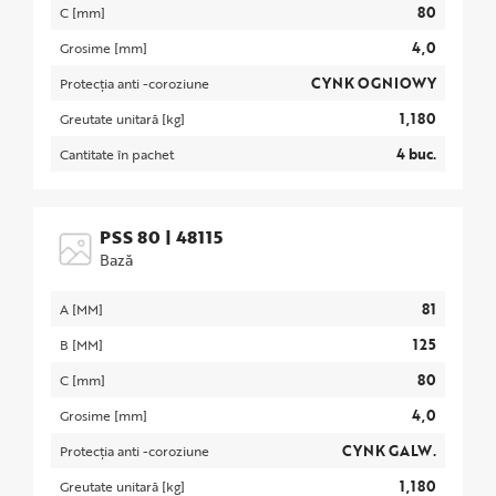
80
C [mm]
4,0
Grosime [mm]
CYNK OGNIOWY
Protecția anti -coroziune
1,180
Greutate unitară [kg]
4 buc.
Cantitate în pachet
PSS 80
|
48115
Bază
81
A [MM]
125
B [MM]
80
C [mm]
4,0
Grosime [mm]
CYNK GALW.
Protecția anti -coroziune
1,180
Greutate unitară [kg]