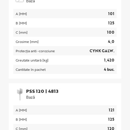
Bază
101
A [MM]
125
B [MM]
100
C [mm]
4,0
Grosime [mm]
CYNK GALW.
Protecția anti -coroziune
1,420
Greutate unitară [kg]
4 buc.
Cantitate în pachet
PSS 120
|
4813
Bază
121
A [MM]
125
B [MM]
120
C [mm]