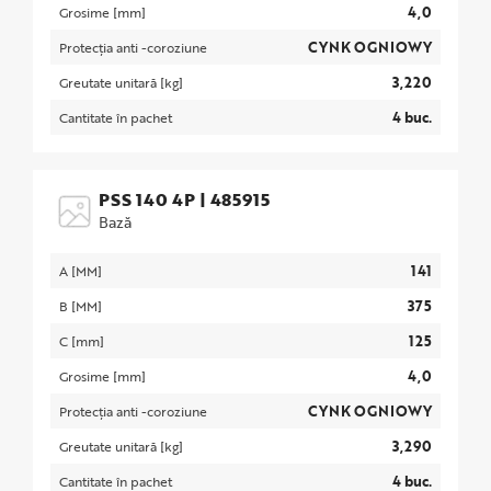
4,0
Grosime [mm]
CYNK OGNIOWY
Protecția anti -coroziune
3,220
Greutate unitară [kg]
4 buc.
Cantitate în pachet
PSS 140 4P
|
485915
Bază
141
A [MM]
375
B [MM]
125
C [mm]
4,0
Grosime [mm]
CYNK OGNIOWY
Protecția anti -coroziune
3,290
Greutate unitară [kg]
4 buc.
Cantitate în pachet