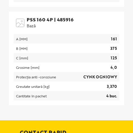
PSS 160 4P
|
485916
Bază
161
A [MM]
375
B [MM]
125
C [mm]
4,0
Grosime [mm]
CYNK OGNIOWY
Protecția anti -coroziune
3,370
Greutate unitară [kg]
4 buc.
Cantitate în pachet
CONTACT RAPID