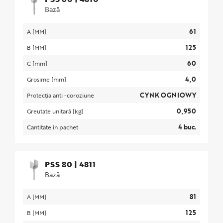
Bază
61
A [MM]
125
B [MM]
60
C [mm]
4,0
Grosime [mm]
CYNK OGNIOWY
Protecția anti -coroziune
0,950
Greutate unitară [kg]
4 buc.
Cantitate în pachet
PSS 80
|
4811
Bază
81
A [MM]
125
B [MM]