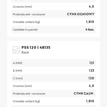
4,0
Grosime [mm]
CYNK OGNIOWY
Protecția anti -coroziune
1,810
Greutate unitară [kg]
4 buc.
Cantitate în pachet
PSS 120
|
48135
Bază
121
A [MM]
125
B [MM]
120
C [mm]
4,0
Grosime [mm]
CYNK GALW.
Protecția anti -coroziune
1,810
Greutate unitară [kg]