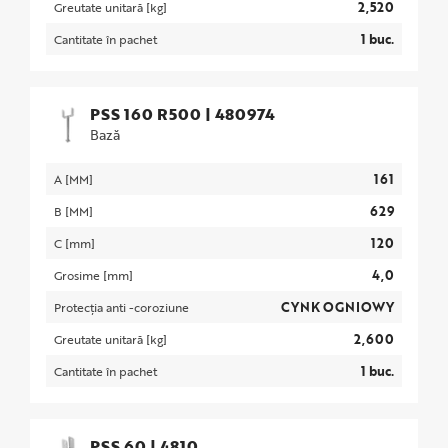
2,520
Greutate unitară [kg]
1 buc.
Cantitate în pachet
PSS 160 R500
|
480974
Bază
161
A [MM]
629
B [MM]
120
C [mm]
4,0
Grosime [mm]
CYNK OGNIOWY
Protecția anti -coroziune
2,600
Greutate unitară [kg]
1 buc.
Cantitate în pachet
PSS 60
|
4810