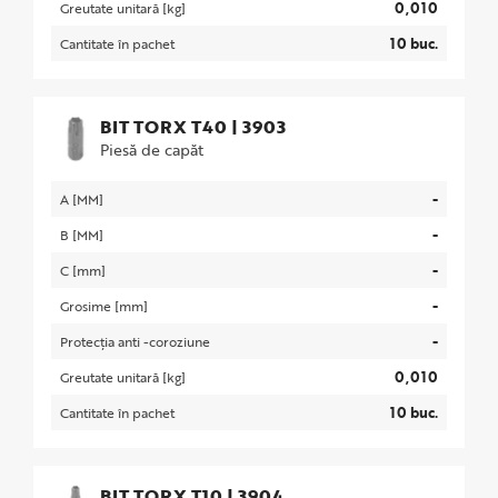
0,010
Greutate unitară [kg]
10 buc.
Cantitate în pachet
BIT TORX T40
|
3903
Piesă de capăt
-
A [MM]
-
B [MM]
-
C [mm]
-
Grosime [mm]
-
Protecția anti -coroziune
0,010
Greutate unitară [kg]
10 buc.
Cantitate în pachet
BIT TORX T10
|
3904