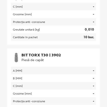
-
C [mm]
-
Grosime [mm]
-
Protecția anti -coroziune
0,010
Greutate unitară [kg]
10 buc.
Cantitate în pachet
BIT TORX T30
|
3902
Piesă de capăt
-
A [MM]
-
B [MM]
-
C [mm]
-
Grosime [mm]
-
Protecția anti -coroziune