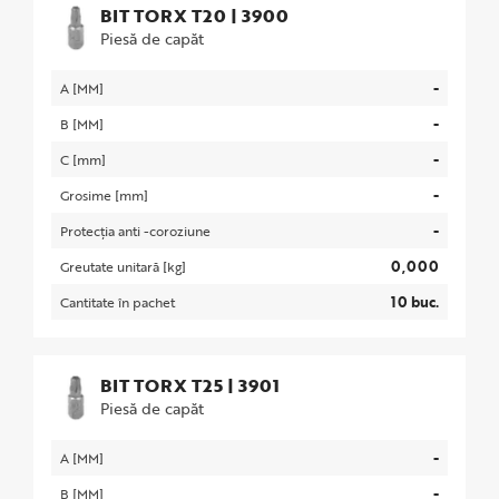
BIT TORX T20
|
3900
Piesă de capăt
-
A [MM]
-
B [MM]
-
C [mm]
-
Grosime [mm]
-
Protecția anti -coroziune
0,000
Greutate unitară [kg]
10 buc.
Cantitate în pachet
BIT TORX T25
|
3901
Piesă de capăt
-
A [MM]
-
B [MM]