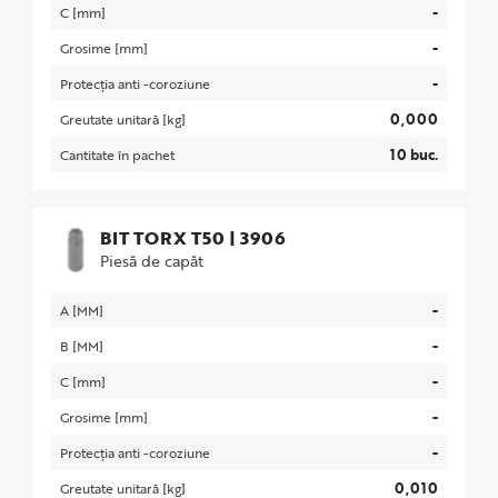
-
C [mm]
-
Grosime [mm]
-
Protecția anti -coroziune
0,000
Greutate unitară [kg]
10 buc.
Cantitate în pachet
BIT TORX T50
|
3906
Piesă de capăt
-
A [MM]
-
B [MM]
-
C [mm]
-
Grosime [mm]
-
Protecția anti -coroziune
0,010
Greutate unitară [kg]