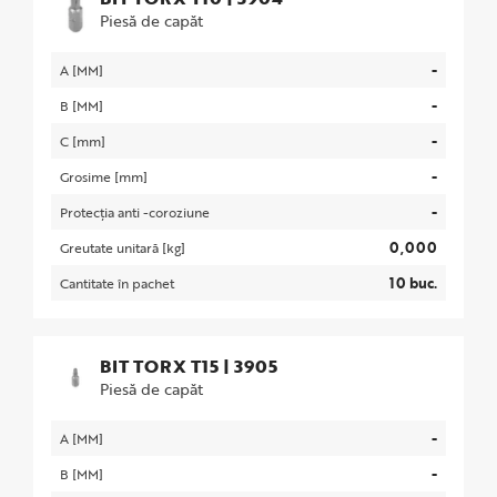
Piesă de capăt
-
A [MM]
-
B [MM]
-
C [mm]
-
Grosime [mm]
-
Protecția anti -coroziune
0,000
Greutate unitară [kg]
10 buc.
Cantitate în pachet
BIT TORX T15
|
3905
Piesă de capăt
-
A [MM]
-
B [MM]