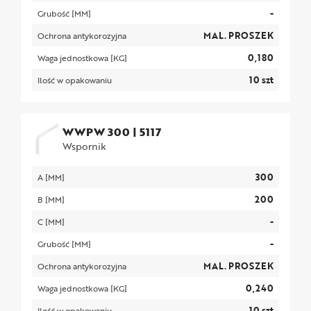
-
Grubość [MM]
MAL. PROSZEK
Ochrona antykorozyjna
0,180
Waga jednostkowa [KG]
10 szt
Ilość w opakowaniu
WWPW 300
|
5117
Wspornik
300
A [MM]
200
B [MM]
-
C [MM]
-
Grubość [MM]
MAL. PROSZEK
Ochrona antykorozyjna
0,240
Waga jednostkowa [KG]
10 szt
Ilość w opakowaniu