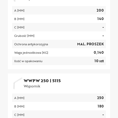
200
A [MM]
140
B [MM]
-
C [MM]
-
Grubość [MM]
MAL. PROSZEK
Ochrona antykorozyjna
0,140
Waga jednostkowa [KG]
10 szt
Ilość w opakowaniu
WWPW 250
|
5115
Wspornik
250
A [MM]
180
B [MM]
-
C [MM]