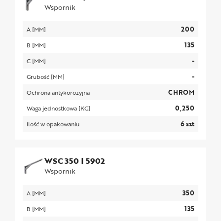
Wspornik
200
A [MM]
135
B [MM]
-
C [MM]
-
Grubość [MM]
CHROM
Ochrona antykorozyjna
0,250
Waga jednostkowa [KG]
6 szt
Ilość w opakowaniu
WSC 350
|
5902
Wspornik
350
A [MM]
135
B [MM]