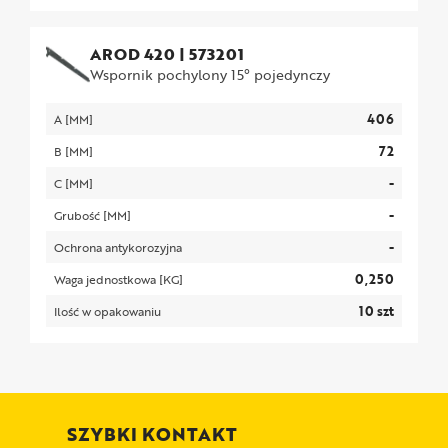
AROD 420
|
573201
Wspornik pochylony 15° pojedynczy
406
A [MM]
72
B [MM]
-
C [MM]
-
Grubość [MM]
-
Ochrona antykorozyjna
0,250
Waga jednostkowa [KG]
10 szt
Ilość w opakowaniu
SZYBKI KONTAKT