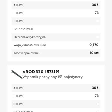
306
A [MM]
73
B [MM]
-
C [MM]
-
Grubość [MM]
-
Ochrona antykorozyjna
0,170
Waga jednostkowa [KG]
10 szt
Ilość w opakowaniu
AROD 320
|
573191
Wspornik pochylony 15° pojedynczy
306
A [MM]
73
B [MM]
-
C [MM]
-
Grubość [MM]