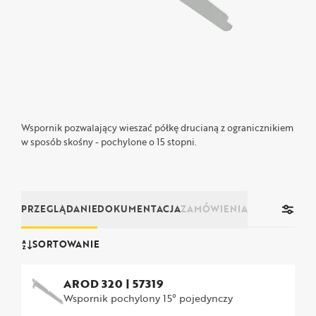
Wspornik pozwalający wieszać półkę drucianą z ogranicznikiem
w sposób skośny - pochylone o 15 stopni.
PRZEGLĄDANIE
DOKUMENTACJA
ZAMÓWIENIA
SORTOWANIE
AROD 320
|
57319
Wspornik pochylony 15° pojedynczy