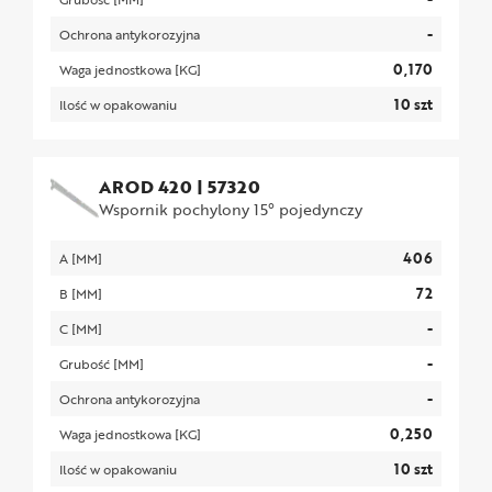
-
Ochrona antykorozyjna
0,170
Waga jednostkowa [KG]
10 szt
Ilość w opakowaniu
AROD 420
|
57320
Wspornik pochylony 15° pojedynczy
406
A [MM]
72
B [MM]
-
C [MM]
-
Grubość [MM]
-
Ochrona antykorozyjna
0,250
Waga jednostkowa [KG]
10 szt
Ilość w opakowaniu