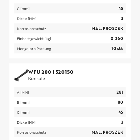
45
C [mm]
3
Dicke [MM]
MAL. PROSZEK
Korrosionsschutz
0,260
Einheitsgewicht [kg]
10 stk
Menge pro Packung
WFU 280
|
520150
Konsole
281
A [MM]
80
B [mm]
45
C [mm]
3
Dicke [MM]
MAL. PROSZEK
Korrosionsschutz