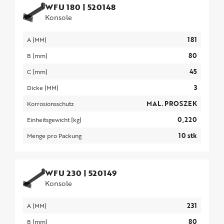
WFU 180
|
520148
Konsole
181
A [MM]
80
B [mm]
45
C [mm]
3
Dicke [MM]
MAL. PROSZEK
Korrosionsschutz
0,220
Einheitsgewicht [kg]
10 stk
Menge pro Packung
WFU 230
|
520149
Konsole
231
A [MM]
80
B [mm]