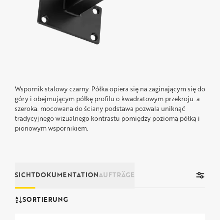
Wspornik stalowy czarny. Półka opiera się na zaginającym się do
góry i obejmującym półkę profilu o kwadratowym przekroju. a
szeroka. mocowana do ściany podstawa pozwala uniknąć
tradycyjnego wizualnego kontrastu pomiędzy poziomą półką i
pionowym wspornikiem.
SICHT
DOKUMENTATION
AUFTRÄGE
SORTIERUNG