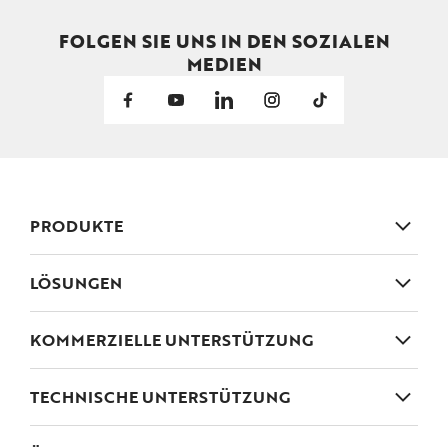
FOLGEN SIE UNS IN DEN SOZIALEN
MEDIEN
PRODUKTE
Holzverbinder
LÖSUNGEN
Gartenanschlüsse
Haus und garten
KOMMERZIELLE UNTERSTÜTZUNG
Scharniere, schließungen
Ein partner werden
Schrauben
TECHNISCHE UNTERSTÜTZUNG
Verkaufsorganisation
Regale
Dateien zum herunterladen