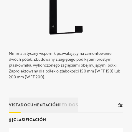
Minimalistyczny wspornik pozwalający na zamontowanie
dwóch półek. Zbudowany z zagiętego pod kątem prostym
płaskownika. wykończonego zagięciami obejmującymi półki.
Zaprojektowany dla półek o głębokości 150 mm (WFF 150) lub
200 mm (WFF 200).
VISTA
DOCUMENTACIÓN
PEDIDOS
CLASIFICACIÓN