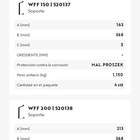
WFF 150
|
520137
Soporte
163
A [mm]
368
B [mm]
5
C [mm]
-
GRESSIENTE [MM]
MAL. PROSZEK
Protección contra la corrosión
1,150
Peso unitario [kg]
4 szt
Cantidad en el paquete
WFF 200
|
520138
Soporte
213
A [mm]
368
B [mm]