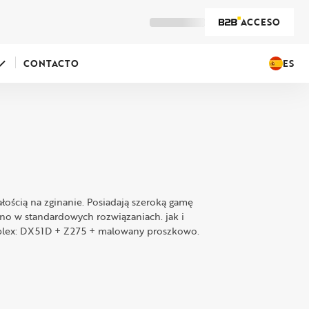
ACCESO
ES
CONTACTO
łością na zginanie. Posiadają szeroką gamę
o w standardowych rozwiązaniach. jak i
Duplex: DX51D + Z275 + malowany proszkowo.