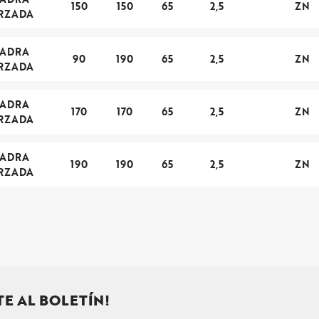
150
150
65
2,5
ZN
RZADA
UADRA
90
190
65
2,5
ZN
RZADA
UADRA
170
170
65
2,5
ZN
RZADA
UADRA
190
190
65
2,5
ZN
RZADA
TE AL BOLETÍN!