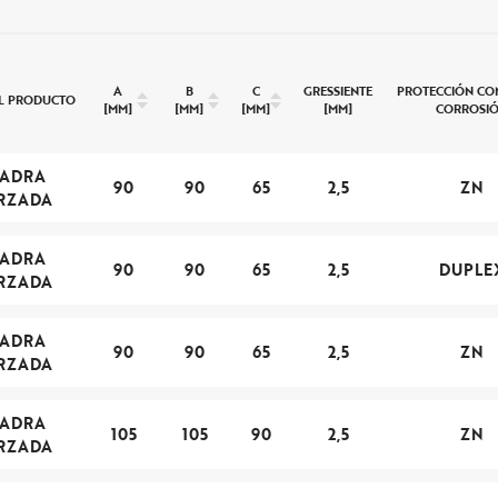
A
B
C
GRESSIENTE
PROTECCIÓN CO
L PRODUCTO
[MM]
[MM]
[MM]
[MM]
CORROSI
UADRA
90
90
65
2,5
ZN
RZADA
UADRA
90
90
65
2,5
DUPLE
RZADA
UADRA
90
90
65
2,5
ZN
RZADA
UADRA
105
105
90
2,5
ZN
RZADA