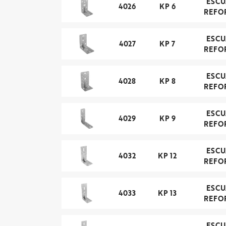
ESC
4026
KP 6
REFO
ESC
4027
KP 7
REFO
ESC
4028
KP 8
REFO
ESC
4029
KP 9
REFO
ESC
4032
KP 12
REFO
ESC
4033
KP 13
REFO
ESC