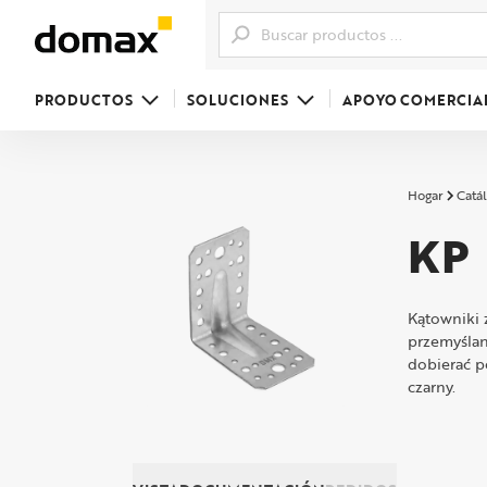
PRODUCTOS
SOLUCIONES
APOYO COMERCIA
Hogar
Catál
KP
Kątowniki 
przemyślan
dobierać p
czarny.