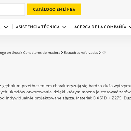
CATÁLOGO EN LÍNEA
L
ASISTENCIA TÉCNICA
ACERCA DE LA COMPAÑÍA
ogo en línea
Conectores de madera
Escuadras reforzadas
KP
z głębokim przetłoczeniem charakteryzują się bardzo dużą ­wytrzyma
ych układów otworowania. dzięki którym można je stosować zarówn
od indywidualnie ­projektowane złącza. Materiał: DX51D + Z275; 