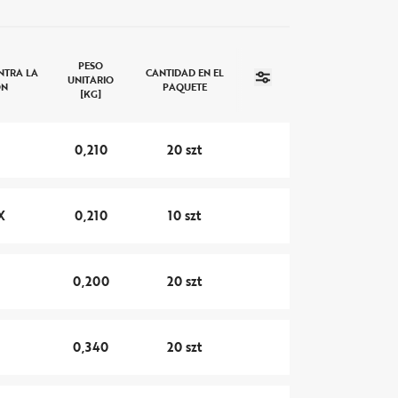
PESO
NTRA LA
CANTIDAD EN EL
UNITARIO
ÓN
PAQUETE
[KG]
0,210
20 szt
X
0,210
10 szt
0,200
20 szt
0,340
20 szt