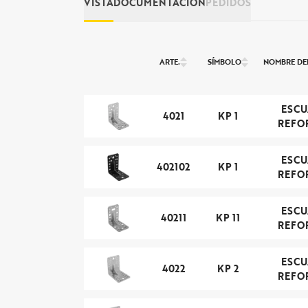
VISTA
DOCUMENTACIÓN
PEDIDOS
ARTE.
SÍMBOLO
NOMBRE DE
ESC
4021
KP 1
REFO
ESC
402102
KP 1
REFO
ESC
40211
KP 11
REFO
ESC
4022
KP 2
REFO