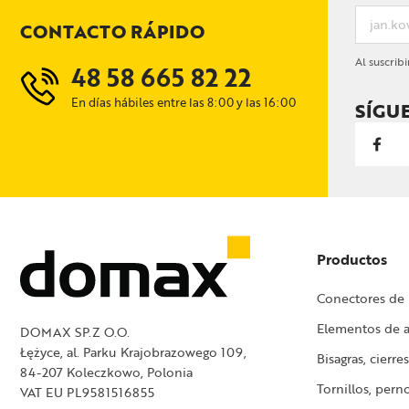
CONTACTO RÁPIDO
Al suscrib
48 58 665 82 22
En días hábiles entre las 8:00 y las 16:00
SÍGU
Productos
Conectores de
Elementos de a
DOMAX SP.Z O.O.
Łężyce, al. Parku Krajobrazowego 109,
Bisagras, cierres
84-207 Koleczkowo, Polonia
Tornillos, perno
VAT EU PL9581516855