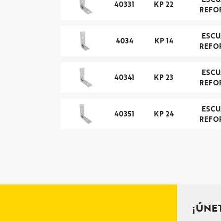
40331
KP 22
REFO
ESC
4034
KP 14
REFO
ESC
40341
KP 23
REFO
ESC
40351
KP 24
REFO
¡ÚNE